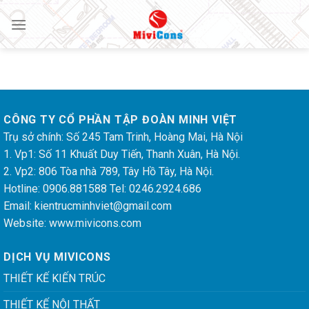
Skip
to
content
CÔNG TY CỔ PHẦN TẬP ĐOÀN MINH VIỆT
Trụ sở chính: Số 245 Tam Trinh, Hoàng Mai, Hà Nội
1. Vp1: Số 11 Khuất Duy Tiến, Thanh Xuân, Hà Nội.
2. Vp2: 806 Tòa nhà 789, Tây Hồ Tây, Hà Nội.
Hotline: 0906.881588 Tel: 0246.2924.686
Email:
kientrucminhviet@gmail.com
Website: www.mivicons.com
DỊCH VỤ MIVICONS
THIẾT KẾ KIẾN TRÚC
THIẾT KẾ NỘI THẤT