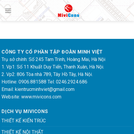
Skip
to
content
CÔNG TY CỔ PHẦN TẬP ĐOÀN MINH VIỆT
Trụ sở chính: Số 245 Tam Trinh, Hoàng Mai, Hà Nội
1. Vp1: Số 11 Khuất Duy Tiến, Thanh Xuân, Hà Nội.
2. Vp2: 806 Tòa nhà 789, Tây Hồ Tây, Hà Nội.
Hotline: 0906.881588 Tel: 0246.2924.686
Email:
kientrucminhviet@gmail.com
Website: www.mivicons.com
DỊCH VỤ MIVICONS
THIẾT KẾ KIẾN TRÚC
THIẾT KẾ NỘI THẤT