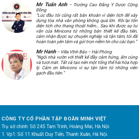
Mr Tuấn Anh
– Trường Cao Đẳng Y Dược Cộng
Đồng
“Lúc đầu tôi cũng rất băn khoăn vì diện tích để xây
dựng tòa nhà văn phòng không quá lớn. Rồi lại tốn
diện tích cho thang thoát hiểm… Sau khi được sự tư
vấn của Mivicons từ những bản thiết kế đầu tiên,
cảm nhận được sự chuyên nghiệp và tận tâm, tôi đã
hoàn toàn yên tâm và gửi trọn niềm tin cho các bạn.”
Mr Hanh
– Villa Vĩnh Bảo – Hải Phòng
“Ngôi nhà vườn với thiết kế đầy cảm hứng, ấm cúng
và tươi mát. Tất cả tạo nên một tổng thể hài hòa hợp
lý. Cảm ơn Mivicons vì sự tận tâm từ những viên
gạch đầu tiên.”
CÔNG TY CỔ PHẦN TẬP ĐOÀN MINH VIỆT
Trụ sở chính: Số 245 Tam Trinh, Hoàng Mai, Hà Nội
1. Vp1: Số 11 Khuất Duy Tiến, Thanh Xuân, Hà Nội.