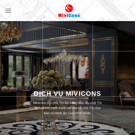
Skip
to
content
DỊCH VỤ MIVICONS
Mivicons đặt chữ Tín lên hàng đầu, lấy chữ Tín
làm vũ khí cạnh tranh và bảo vệ chữ Tín như
bảo vệ danh dự của chính mình.