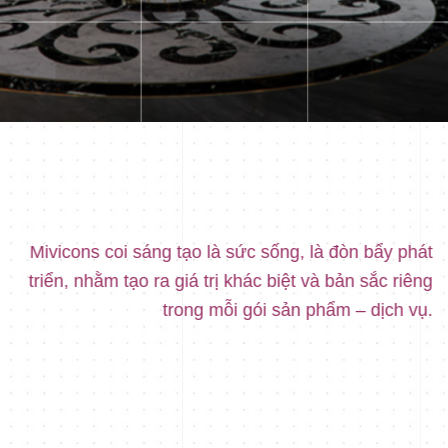
Mivicons coi sáng tạo là sức sống, là đòn bẩy phát
triển, nhằm tạo ra giá trị khác biệt và bản sắc riêng
trong mỗi gói sản phẩm – dịch vụ.