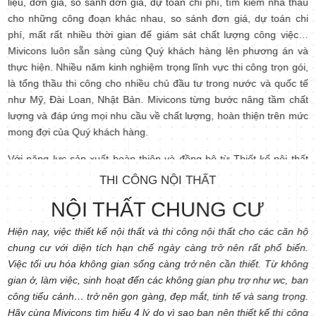
liệu, đơn giá, so sánh đơn giá, dự toán chi phí, tìm kiếm nhà thầu
cho những công đoạn khác nhau, so sánh đơn giá, dự toán chi
phí, mất rất nhiều thời gian để giám sát chất lượng công việc…
Mivicons luôn sẵn sàng cùng Quý khách hàng lên phương án và
thực hiện. Nhiều năm kinh nghiệm trọng lĩnh vực thi công trọn gói,
là tổng thầu thi công cho nhiều chủ đầu tư trong nước và quốc tế
như Mỹ, Đài Loan, Nhật Bản. Mivicons từng bước nâng tầm chất
lượng và đáp ứng mọi nhu cầu về chất lượng, hoàn thiện trên mức
mong đợi của Quý khách hàng.
Với năng lực sản xuất hoàn thiện và đồng bộ từ Thiết kế nội thất
đến Sản xuất, gia công nội thất đến Lắp đặt, hoàn thiện nội thất.
THI CÔNG NỘI THẤT
Công ty có xưởng thiết kế và thi công nội thất trực tiếp và không
NỘI THẤT CHUNG CƯ
qua bất kỳ khâu trung gian nào, điều này mang lại chi phí tối ưu
cùng tiến độ luôn được đảm bảo. Với cách tổ chức & quản lý chất
Hiện nay, việc thiết kế nội thất và thi công nội thất cho các căn hộ
lượng cùng đội ngũ thi công chuyên nghiệp, Quý khách hàng sẽ
chung cư với diện tích hạn chế ngày càng trở nên rất phổ biến.
hoàn toàn yên tâm về vật liệu, kiểu dáng và chất lượng sản phẩm
Việc tối ưu hóa không gian sống càng trở nên cần thiết. Từ không
sau khi công trình hoàn thành và bàn giao đưa vào sử dụng, cùng
gian ở, làm việc, sinh hoạt đến các không gian phụ trợ như wc, ban
các ưu đãi đi kèm.
công tiểu cảnh… trở nên gọn gàng, đẹp mắt, tinh tế và sang trọng.
Hãy cùng Mivicons tìm hiểu 4 lý do vì sao bạn nên thiết kế thi công