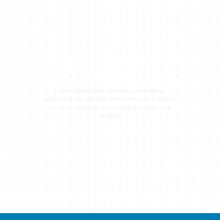
THIS IS A SIMPLE
BANNER
Lorem ipsum dolor sit amet, consectetuer
adipiscing elit, sed diam nonummy nibh euismod
tincidunt ut laoreet dolore magna aliquam erat
volutpat.