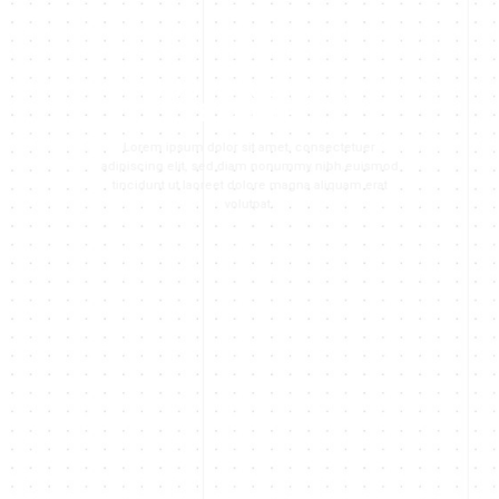
THIS IS A SIMPLE
BANNER
Lorem ipsum dolor sit amet, consectetuer
adipiscing elit, sed diam nonummy nibh euismod
tincidunt ut laoreet dolore magna aliquam erat
volutpat.