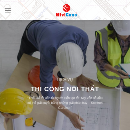
Skip
to
content
DỊCH VỤ
THI CÔNG NỘI THẤT
“Thiết kế tốt đến từ người kiến tạo tốt. Mọi vấn đề đều
có thể giải quyết bằng những giải pháp hay – Stephen
Gardiner”