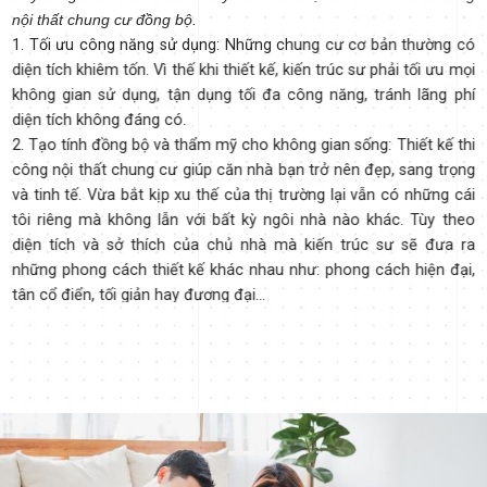
nội thất chung cư đồng bộ.
1. Tối ưu công năng sử dụng: Những chung cư cơ bản thường có
diện tích khiêm tốn. Vì thế khi thiết kế, kiến trúc sư phải tối ưu mọi
không gian sử dụng, tận dụng tối đa công năng, tránh lãng phí
diện tích không đáng có.
2. Tạo tính đồng bộ và thẩm mỹ cho không gian sống: Thiết kế thi
công nội thất chung cư giúp căn nhà bạn trở nên đẹp, sang trọng
và tinh tế. Vừa bắt kịp xu thế của thị trường lại vẫn có những cái
tôi riêng mà không lẫn với bất kỳ ngôi nhà nào khác. Tùy theo
diện tích và sở thích của chủ nhà mà kiến trúc sư sẽ đưa ra
những phong cách thiết kế khác nhau như: phong cách hiện đại,
tân cổ điển, tối giản hay đương đại…
3. Tiết kiệm thời gian và chi phí thi công: Một bản thiết kế tốt giúp
định hướng và định lượng những nhu cầu của gia chủ. Nhà thầu
cùng giải pháp quản lý thi công tốt giúp kiểm soát dễ dàng, tiết
kiệm chi phí, thời gian, công sức. Mivicons sẽ thay bạn trong mọi
vấn đề của thiết kế, thi công, quản lý chất lượng…
4. Tránh sự mệt mỏi, stress: Vì thiết kế, thi công, giám sát và quản
lý chất lượng là một quá trình dài & phức tạp, đòi hỏi tổng hợp